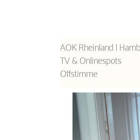
AOK Rheinland | Ham
TV & Onlinespots
Offstimme
V
i
d
e
o
-
P