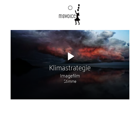
Klimastrategie
Imagefilm
Stimme